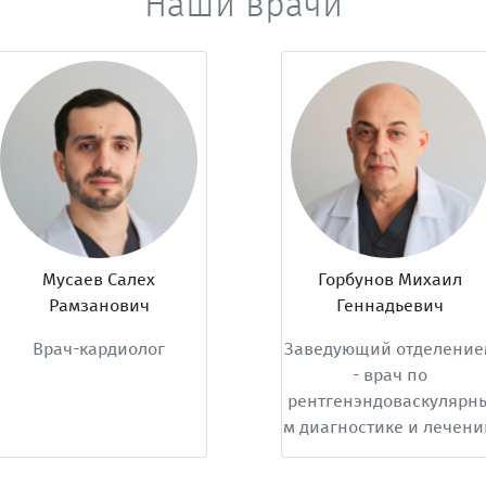
Наши врачи
Мусаев Салех
Горбунов Михаил
Рамзанович
Геннадьевич
рач-кардиолог
Заведующий отделением
- врач по
рентгенэндоваскулярны
м диагностике и лечению