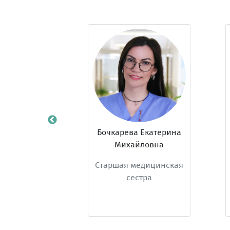
Ирина
Бочкарева Екатерина
вна
Михайловна
ионная
Старшая медицинская
В
естра
сестра