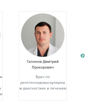
Гапонов Дмитрий
Джафаров За
Прохорович
Мазахиров
Врач по
Врач по
рентгенэндоваскулярны
рентгенэндоваск
м диагностике и лечению
м диагностике и 