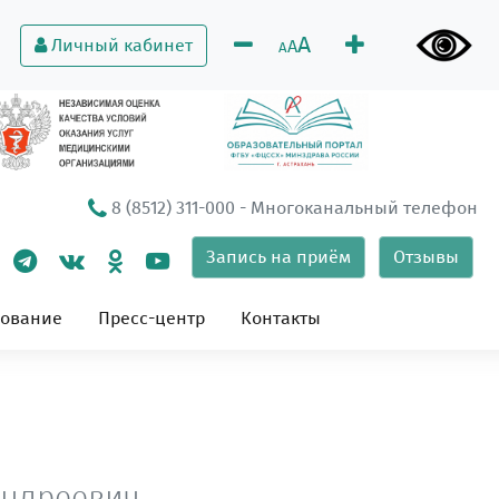
A
Личный кабинет
A
A
8 (8512) 311-000
- Многоканальный телефон
Запись на приём
Отзывы
зование
Пресс-центр
Контакты
Андреевич