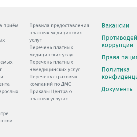
Вакансии
а приём
Правила предоставления
платных медицинских
Противодей
ых
услуг
коррупции
Перечень платных
медицинских услуг
Права паци
яемых
Перечень платных
Политика
г
немедицинских услуг
конфиденц
 и
Перечень страховых
ента
компаний по ДМС
Документы
зрослых
Приказы Центра о
платных услугах
нтре
нской