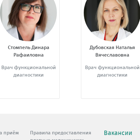
инара
Дубовская Наталья
вна
Вячеславовна
нальной
Врач функциональной
Вра
ики
диагностики
Вакансии
а приём
Правила предоставления