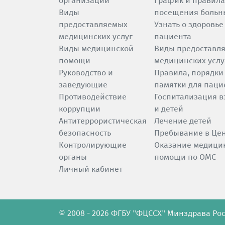
организации
График и правила
Виды
посещения больн
предоставляемых
Узнать о здоровье
медицинских услуг
пациента
Виды медицинской
Виды предоставл
помощи
медицинских услу
Руководство и
Правила, порядки
заведующие
памятки для паци
Противодействие
Госпитализация в
коррупции
и детей
Антитеррористическая
Лечение детей
безопасность
Пребывание в Це
Контролирующие
Оказание медици
органы
помощи по ОМС
Личный кабинет
© 2008 - 2026 ФГБУ "ФЦССХ" Минздрава Росс