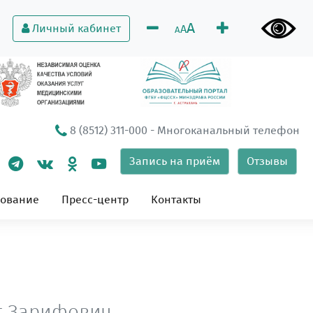
A
Личный кабинет
A
A
8 (8512) 311-000
- Многоканальный телефон
Запись на приём
Отзывы
зование
Пресс-центр
Контакты
т Зарифович