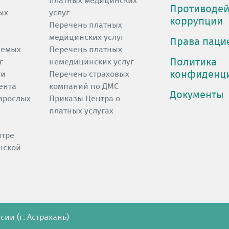
платных медицинских
Противодей
ых
услуг
коррупции
Перечень платных
медицинских услуг
Права паци
яемых
Перечень платных
Политика
г
немедицинских услуг
конфиденц
 и
Перечень страховых
ента
компаний по ДМС
Документы
зрослых
Приказы Центра о
платных услугах
нтре
нской
ии (г. Астрахань)