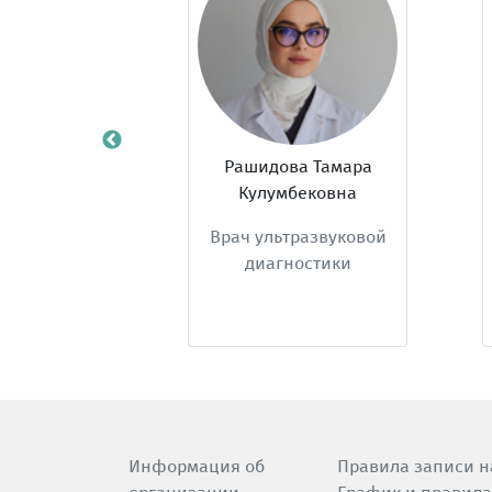
Рашидова Тамара
Стомпель Д
Кулумбековна
Рафаило
Врач ультразвуковой
Врач функцио
диагностики
диагност
Информация об
Правила записи н