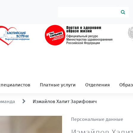
специалистов
Платные услуги
Отделения
Обра
оманда
Измайлов Халит Зарифович
Персональные данные
Измайлов Хали