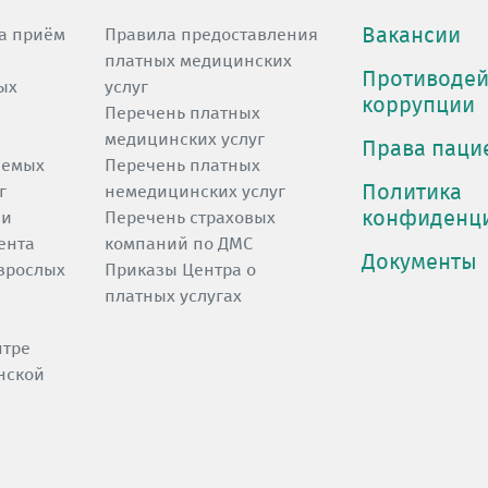
Вакансии
а приём
Правила предоставления
платных медицинских
Противодей
ых
услуг
коррупции
Перечень платных
медицинских услуг
Права паци
яемых
Перечень платных
Политика
г
немедицинских услуг
конфиденц
 и
Перечень страховых
ента
компаний по ДМС
Документы
зрослых
Приказы Центра о
платных услугах
нтре
нской