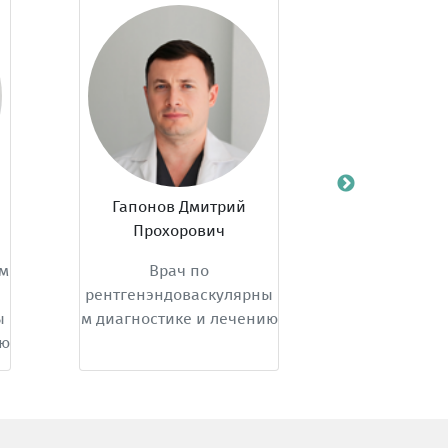
Гапонов Дмитрий
Корж Дмитри
Прохорович
Врач
м
Врач по
рентгенэндо
рентгенэндоваскулярны
м диагностик
м диагностике и лечению
ю