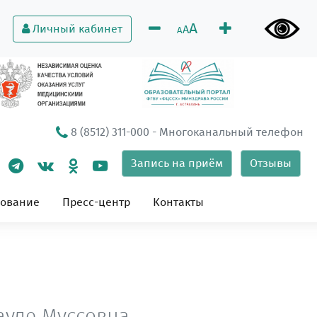
A
Личный кабинет
A
A
8 (8512) 311-000
- Многоканальный телефон
Запись на приём
Отзывы
зование
Пресс-центр
Контакты
ауле Муссовна