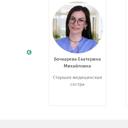
кая Ирина
Бочкарева Екатерина
ндровна
Михайловна
ерационная
Старшая медицинская
ая сестра
сестра