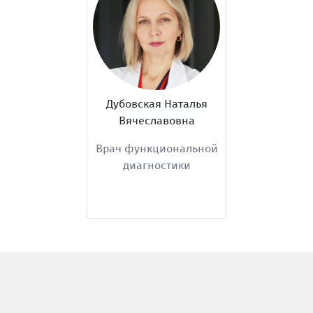
Архипова Инна
Андреевна
й
Врач функциональной
диагностики