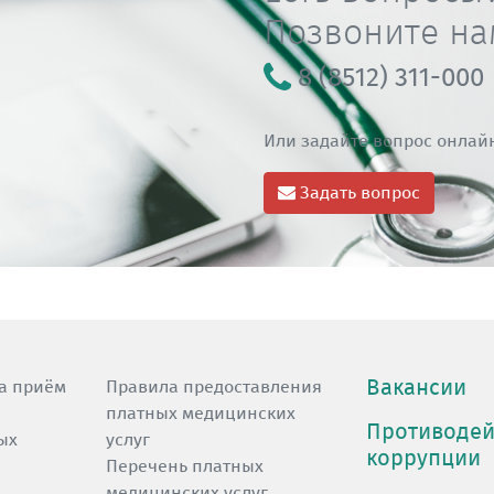
Позвоните на
8 (8512) 311-000
Или задайте вопрос онлай
Задать вопрос
Вакансии
а приём
Правила предоставления
платных медицинских
Противодей
ых
услуг
коррупции
Перечень платных
медицинских услуг