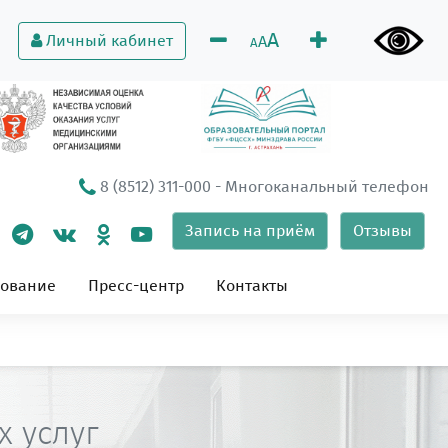
A
Личный кабинет
A
A
8 (8512) 311-000
- Многоканальный телефон
Запись на приём
Отзывы
зование
Пресс-центр
Контакты
 услуг