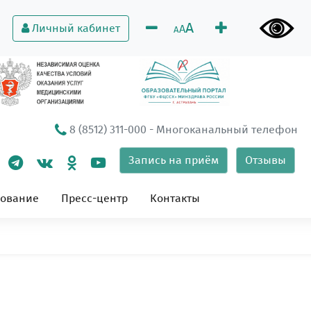
A
Личный кабинет
A
A
8 (8512) 311-000
- Многоканальный телефон
Запись на приём
Отзывы
зование
Пресс-центр
Контакты