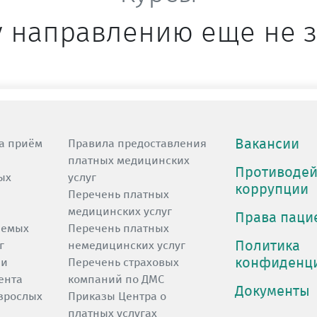
у направлению еще не
Вакансии
а приём
Правила предоставления
платных медицинских
Противодей
ых
услуг
коррупции
Перечень платных
медицинских услуг
Права паци
яемых
Перечень платных
Политика
г
немедицинских услуг
конфиденц
 и
Перечень страховых
ента
компаний по ДМС
Документы
зрослых
Приказы Центра о
платных услугах