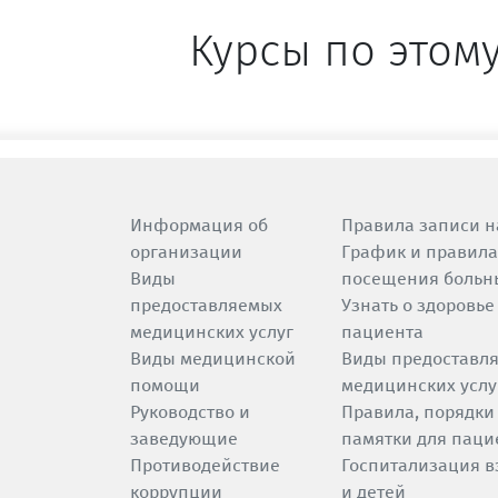
Курсы по этом
Информация об
Правила записи н
организации
График и правила
Виды
посещения больн
предоставляемых
Узнать о здоровье
медицинских услуг
пациента
Виды медицинской
Виды предоставл
помощи
медицинских услу
Руководство и
Правила, порядки
заведующие
памятки для паци
Противодействие
Госпитализация в
коррупции
и детей